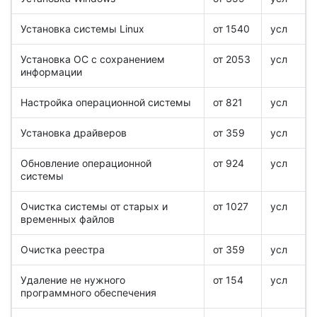
Установка системы Linux
от 1540
усл
Установка ОС с сохранением
от 2053
усл
информации
Настройка операционной системы
от 821
усл
Установка драйверов
от 359
усл
Обновление операционной
от 924
усл
системы
Очистка системы от старых и
от 1027
усл
временных файлов
Очистка реестра
от 359
усл
Удаление не нужного
от 154
усл
программного обеспечения