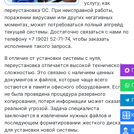
услугу, как
переустановка ОС. При неисправной работы,
поражении вирусами или других негативных
моментах, может потребоваться полный апгрейд
текущей системы. Достаточно связаться с нами по
телефону +7 (902) 52-71-74, чтобы заказать
исполнение такого запроса.
В отличие от установки системы с нуля,
переустановка отличается высокой технической
сложностью. Это связано с наличием ценных
документов и файлов, которые чаще всего
остаются в памяти офисного оборудования. Если
не была проведена процедура резервного
П
копирования, потеря информации может оказаться
реальной угрозой. Задача специалиста
К
заключается в извлечении нужных файлов и
последующем форматировании жесткого диска,
для установки новой системы.
В