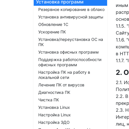
Установка программ
иным 
Резервное копирование в облако
распр
Установка антивирусной защиты
основ
Обновление 1С
1.1.5
Ускорение ПК
Сайту
Установка/переустановка ОС на
1.1.6
ПК
компь
Установка офисных программ
в HTT
Поддержка работоспособности
1.1.7
офисных программ
2.
Настройка ПК на работу в
локальной сети
2.1. 
Лечение ПК от вирусов
Полит
Диагностика ПК
2.2. 
Чистка ПК
прекр
Установка Linux
2.3. 
Настройка Linux
Интер
Настройка ЭДО
лиц, 