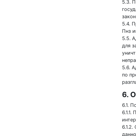
5.3. 
госуд
закон
5.4. 
Пнз и
5.5. 
для з
уничт
непра
5.6. 
по пр
разгл
6.
6.1. 
6.1.1
интер
6.1.2
данн