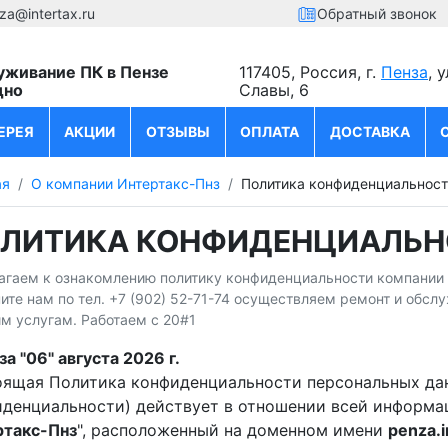
za@intertax.ru
Обратный звонок
уживание ПК в Пензе
117405, Россия, г.
Пенза
, 
дно
Славы, 6
ЕРЕЯ
АКЦИИ
ОТЗЫВЫ
ОПЛАТА
ДОСТАВКА
ая
О компании Интертакс-Пнз
Политика конфиденциальност
ЛИТИКА КОНФИДЕНЦИАЛЬНО
гаем к ознакомлению политику конфиденциальности компании И
ите нам по тел. +7 (902) 52-71-74 осуществляем ремонт и обсл
м услугам. Работаем с 20#1
нза "06" августа 2026 г.
ящая Политика конфиденциальности персональных дан
денциальности) действует в отношении всей информац
ртакс-Пнз
", расположенный на доменном имени
penza.i