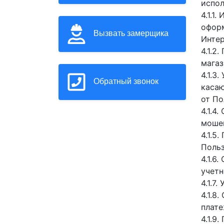
испол
4.1.1
оформ
Вызвать замерщика
Интер
4.1.2
магаз
4.1.3
Обратный звонок
касаю
от По
4.1.4
моше
4.1.5
Польз
4.1.6
учетн
4.1.7
4.1.8
плате
4.1.9