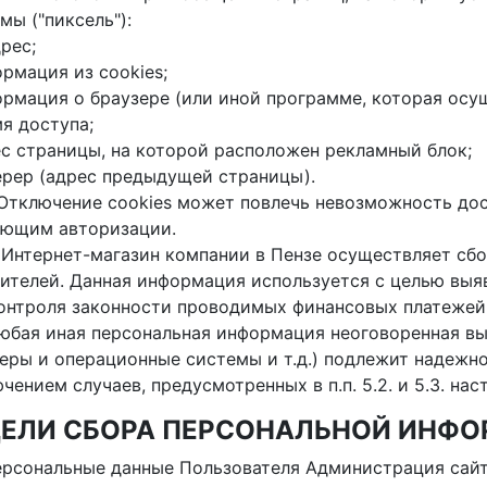
мы ("пиксель"):
дрес;
ормация из cookies;
ормация о браузере (или иной программе, которая осу
мя доступа;
ес страницы, на которой расположен рекламный блок;
ерер (адрес предыдущей страницы).
. Отключение cookies может повлечь невозможность дос
ующим авторизации.
. Интернет-магазин компании в Пензе осуществляет сбо
ителей. Данная информация используется с целью выя
онтроля законности проводимых финансовых платежей
Любая иная персональная информация неоговоренная в
еры и операционные системы и т.д.) подлежит надежн
чением случаев, предусмотренных в п.п. 5.2. и 5.3. н
 ЦЕЛИ СБОРА ПЕРСОНАЛЬНОЙ ИНФ
Персональные данные Пользователя Администрация сай