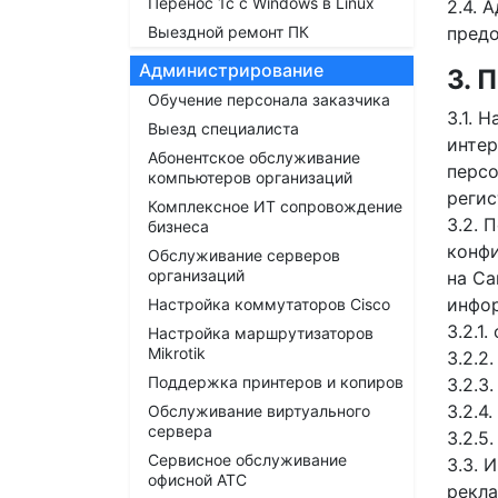
Перенос 1с с Windows в Linux
2.4. 
Выездной ремонт ПК
предо
Администрирование
3.
Обучение персонала заказчика
3.1. 
Выезд специалиста
интер
Абонентское обслуживание
персо
компьютеров организаций
регис
Комплексное ИТ сопровождение
3.2. 
бизнеса
конфи
Обслуживание серверов
организаций
на Са
инфо
Настройка коммутаторов Cisco
3.2.1
Настройка маршрутизаторов
Mikrotik
3.2.2
Поддержка принтеров и копиров
3.2.3
3.2.4
Обслуживание виртуального
сервера
3.2.5
Сервисное обслуживание
3.3. 
офисной АТС
рекла