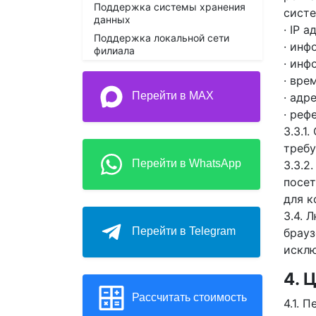
Поддержка системы хранения
систе
данных
· IP а
Поддержка локальной сети
· инф
филиала
· инф
· вре
Перейти в MAX
· адр
· реф
3.3.1
треб
Перейти в WhatsApp
3.3.2
посет
для к
3.4. 
Перейти в Telegram
брауз
исклю
4.
Рассчитать стоимость
4.1. 