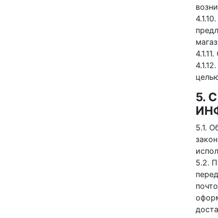
возни
4.1.1
предл
магаз
4.1.1
4.1.1
целью
5.
ИН
5.1. 
закон
испол
5.2. 
перед
почто
оформ
доста