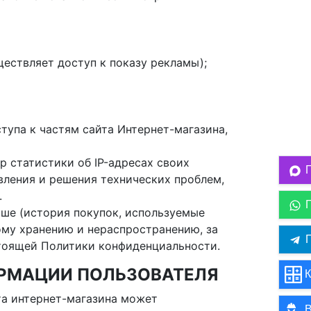
ществляет доступ к показу рекламы);
тупа к частям сайта Интернет-магазина,
р статистики об IP-адресах своих
вления и решения технических проблем,
.
ыше (история покупок, используемые
ому хранению и нераспространению, за
П
астоящей Политики конфиденциальности.
ОРМАЦИИ ПОЛЬЗОВАТЕЛЯ
К
та интернет-магазина может
В