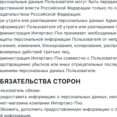
Персональные данные Пользователя могут быть перед
арственной власти Российской Федерации только по о
одательством Российской Федерации.
При утрате или разглашении персональных данных Адм
нформирует Пользователя об утрате или разглашении 
Администрация Интертакс-Пнз принимает необходимые
ащиты персональной информации Пользователя от непр
ожения, изменения, блокирования, копирования, распр
вомерных действий третьих лиц.
Администрация Интертакс-Пнз совместно с Пользоват
едотвращению убытков или иных отрицательных после
ашением персональных данных Пользователя.
 ОБЯЗАТЕЛЬСТВА СТОРОН
Пользователь обязан:
. Предоставить информацию о персональных данных, н
нет-магазина компании Интертакс-Пнз.
. Обновить, дополнить предоставленную информацию о 
ой информации.