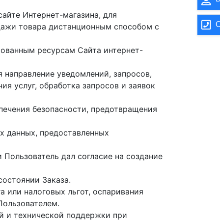
сайте Интернет-магазина, для
О
одажи товара дистанционным способом с
рованным ресурсам Сайта интернет-
ая направление уведомлений, запросов,
ия услуг, обработка запросов и заявок
спечения безопасности, предотвращения
ых данных, предоставленных
и Пользователь дал согласие на создание
состоянии Заказа.
га или налоговых льгот, оспаривания
Пользователем.
ой и технической поддержки при