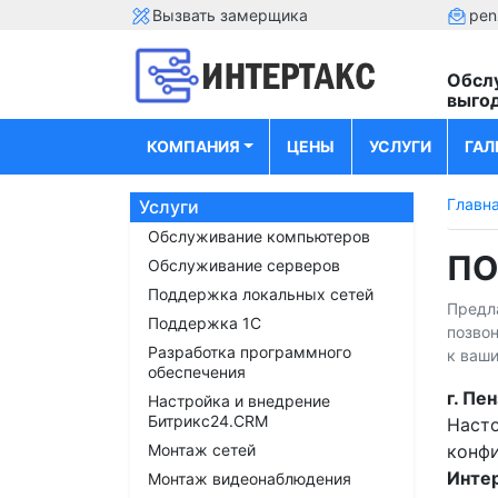
Вызвать замерщика
pen
Обсл
выго
КОМПАНИЯ
ЦЕНЫ
УСЛУГИ
ГАЛ
Главн
Услуги
Обслуживание компьютеров
ПО
Обслуживание серверов
Поддержка локальных сетей
Предла
Поддержка 1С
позвон
Разработка программного
к ваши
обеспечения
г. Пе
Настройка и внедрение
Битрикс24.CRM
Насто
Монтаж сетей
конфи
Инте
Монтаж видеонаблюдения