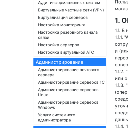
Польз
Аудит информационных систем
магаз
Виртуальные частные сети (VPN)
Виртуализация серверов
1.
Настройка мониторинга
1.1. 
Настройка резервного канала
1.1.1
связи
сотру
Настройка серверов
и (ил
Настройка виртуальной АТС
персо
Администрирование
сове
Администрирование почтового
1.1.2
сервера
или о
Администрирование серверов 1С
1.1.3
Администрирование серверов
(опер
Linux
средс
Администрирование серверов
уточн
Windows
предо
Услуги системного
данны
администратора
1.1.4