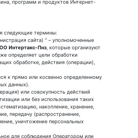
зина, программ и продуктов Интернет-
ся следующие термины:
инистрация сайта) " – уполномоченные
ОО Интертакс-Пнз
, которые организуют
кже определяет цели обработки
щих обработке, действия (операции),
аяся к прямо или косвенно определенному
ых данных).
операция) или совокупность действий
тизации или без использования таких
истематизацию, накопление, хранение,
ние, передачу (распространение,
аление, уничтожение персональных
ельное для соблюдения Оператором или