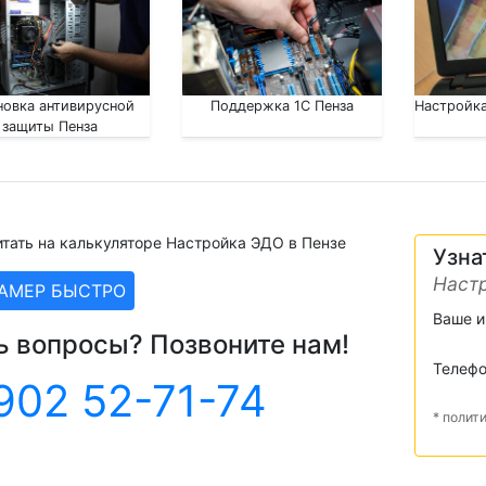
новка антивирусной
Поддержка 1С Пенза
Настройка
защиты Пенза
тать на калькуляторе Настройка ЭДО в Пензе
Узна
Настр
ЗАМЕР БЫСТРО
Ваше 
ь вопросы? Позвоните нам!
Телеф
902 52-71-74
* полит