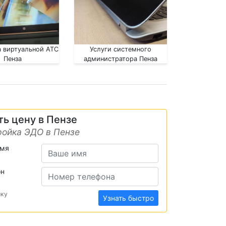
 виртуальной АТС
Услуги системного
Пенза
администратора Пенза
ть цену в Пензе
ойка ЭДО в Пензе
имя
он
ику
Узнать быстро