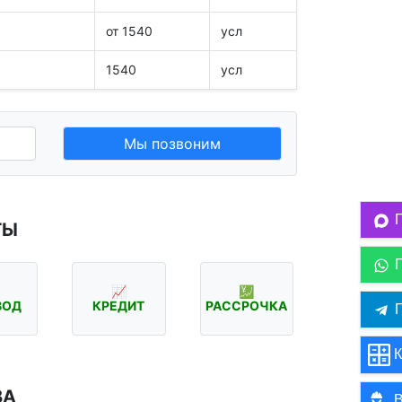
от 1540
усл
1540
усл
Мы позвоним
ТЫ
📈
💹
ВОД
КРЕДИТ
РАССРОЧКА
П
К
ВА
В