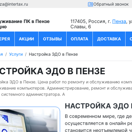
za@intertax.ru
Обратный звонок
уживание ПК в Пензе
117405, Россия, г.
Пенза
, 
дно
Славы, 6
ЕРЕЯ
АКЦИИ
ОТЗЫВЫ
ОПЛАТА
ДОСТАВКА
ая
Услуги
Настройка ЭДО в Пензе
СТРОЙКА ЭДО В ПЕНЗЕ
йка ЭДО в Пензе. Цена работ по ремонту и обслуживанию компь
живание компьютеров. Администрирование, ремонт и обслуживан
 системного администратора. А
НАСТРОЙКА ЭДО 
В современном мире, где д
осуществляется в онлайн р
становится неотъемлемой ч