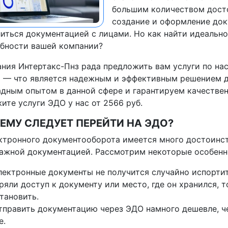
большим количеством досто
создание и оформление док
иться документацией с лицами. Но как найти идеально
бности вашей компании?
ния Интертакс-Пнз рада предложить вам услуги по на
 — что является надежным и эффективным решением д
дным опытом в данной сфере и гарантируем качествен
ите услуги ЭДО у нас от 2566 руб.
ЕМУ СЛЕДУЕТ ПЕРЕЙТИ НА ЭДО?
ктронного документооборота имеется много достоинст
ажной документацией. Рассмотрим некоторые особенн
лектронные документы не получится случайно испортить
ряли доступ к документу или место, где он хранился, 
тановить.
тправить документацию через ЭДО намного дешевле, ч
е.