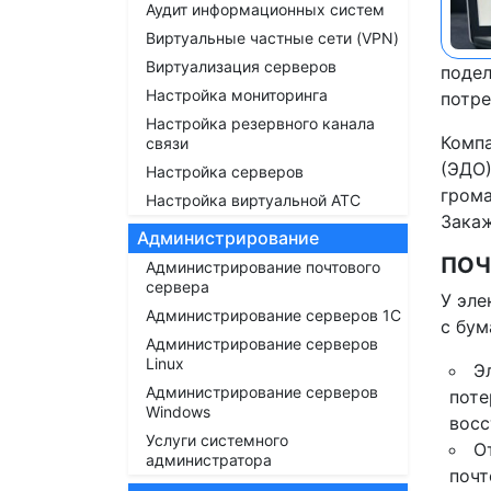
Аудит информационных систем
Виртуальные частные сети (VPN)
Виртуализация серверов
подел
Настройка мониторинга
потре
Настройка резервного канала
Компа
связи
(ЭДО)
Настройка серверов
грома
Настройка виртуальной АТС
Закаж
Администрирование
ПОЧ
Администрирование почтового
сервера
У эле
Администрирование серверов 1С
с бум
Администрирование серверов
Linux
Э
Администрирование серверов
поте
Windows
восс
Услуги системного
О
администратора
почт