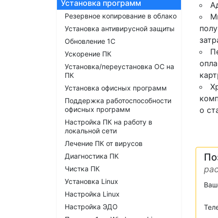
Установка программ
А
Резервное копирование в облако
М
полу
Установка антивирусной защиты
затр
Обновление 1С
П
Ускорение ПК
опла
Установка/переустановка ОС на
карт
ПК
Х
Установка офисных программ
комп
Поддержка работоспособности
офисных программ
о ст
Настройка ПК на работу в
локальной сети
Лечение ПК от вирусов
По
Диагностика ПК
рас
Чистка ПК
Установка Linux
Ваш
Настройка Linux
Настройка ЭДО
Тел