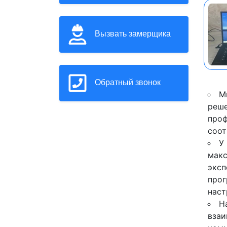
Вызвать замерщика
Обратный звонок
М
реше
проф
соот
У
макс
эксп
прог
наст
Н
взаи