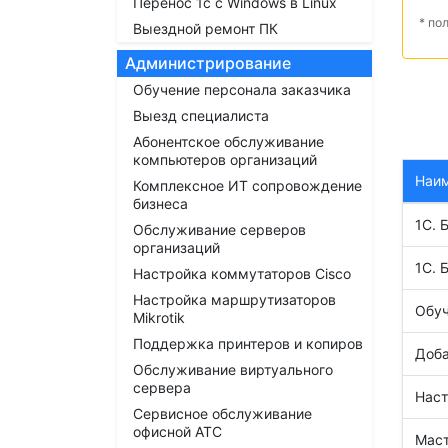
Перенос 1с с Windows в Linux
* по
Выездной ремонт ПК
Администрирование
Обучение персонала заказчика
Выезд специалиста
Абонентское обслуживание
компьютеров организаций
Наи
Комплексное ИТ сопровождение
бизнеса
1С. 
Обслуживание серверов
организаций
1С. 
Настройка коммутаторов Cisco
Настройка маршрутизаторов
Обу
Mikrotik
Поддержка принтеров и копиров
Доба
Обслуживание виртуального
сервера
Наст
Сервисное обслуживание
офисной АТС
Маст