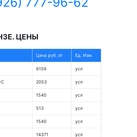
926) 777-96-62
НЗЕ. ЦЕНЫ
Цена руб. от
Ед. Изм.
6159
усл
1С
2053
усл
1540
усл
513
усл
1540
усл
14371
усл