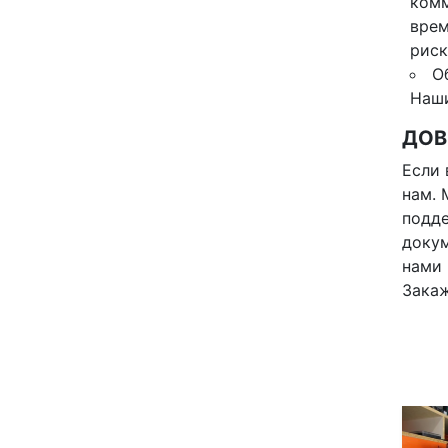
комм
врем
риск
О
Наши
ДОВ
Если 
нам. 
подде
докум
нами 
Закаж