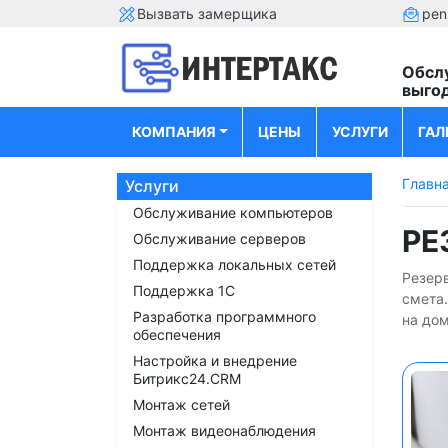
Вызвать замерщика
pen
Обсл
выго
КОМПАНИЯ
ЦЕНЫ
УСЛУГИ
ГАЛ
Главн
Услуги
Обслуживание компьютеров
РЕ
Обслуживание серверов
Поддержка локальных сетей
Резерв
Поддержка 1С
смета
Разработка программного
на дом
обеспечения
Настройка и внедрение
Битрикс24.CRM
Монтаж сетей
Монтаж видеонаблюдения