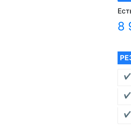
Ест
8 
РЕ
✔
✔
✔