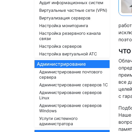
Аудит информационных систем
Виртуальные частные сети (VPN)
Виртуализация серверов
работ
Настройка мониторинга
исклю
Настройка резервного канала
связи
поэто
Настройка серверов
ЧТО
Настройка виртуальной АТС
Облач
Администрирование
опред
Администрирование почтового
преим
сервера
все д
Администрирование серверов 1С
целей
Администрирование серверов
с гар
Linux
Администрирование серверов
Подбо
Windows
Наше 
Услуги системного
вопро
администратора
памят