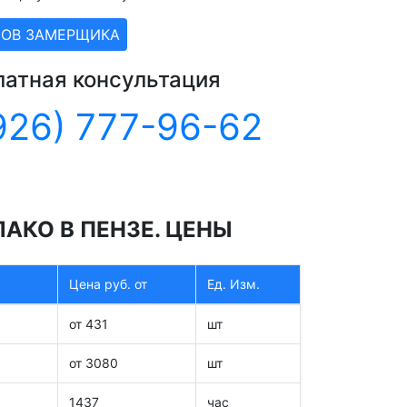
ЗОВ ЗАМЕРЩИКА
латная консультация
926) 777-96-62
АКО В ПЕНЗЕ. ЦЕНЫ
Цена руб. от
Ед. Изм.
от 431
шт
от 3080
шт
1437
час