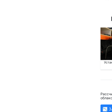
Уста
Рассчи
облако
📉 