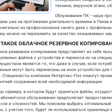
техники, вирусной атаки, с
Облуживание ПК – наше про
аем уже на протяжении длительного времени в Пензе и
чительно из профессионалов своего дела с профильн
му можно не переживать за качество оказываемых нам
 ТАКОЕ ОБЛАЧНОЕ РЕЗЕРВНОЕ КОПИРОВА
ное резервное копирование представляет из себя проц
еленных файлов с устройства и переноса их на специ
уществом является то, что даже в случае, если потре
анные могут быть перенесены на иное устройство для
. Специалисты компании Интертакс-Пнз помогут прове
антией сохранения всей необходимой информации
р сервера, в котором будут храниться файлы, осущес
абонентское обслуживание предполагает предоставл
сов и сложностей. Мы поможем выбрать оптимальный 
и, с учетом того, будет ли использоваться хранилище