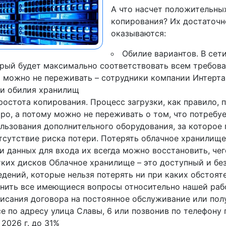
А что насчет положительны
копирования? Их достаточн
оказываются:
Обилие вариантов. В сет
рый будет максимально соответствовать всем требова
 можно не переживать – сотрудники компании Интерта
и обилия хранилищ
ростота копирования. Процесс загрузки, как правило,
ро, а потому можно не переживать о том, что потребу
льзования дополнительного оборудования, за которое 
тсутствие риска потери. Потерять облачное хранилище
и данных для входа их всегда можно восстановить, чег
ких дисков Облачное хранилище – это доступный и бе
едений, которые нельзя потерять ни при каких обстоят
нить все имеющиеся вопросы относительно нашей рабо
исания договора на постоянное обслуживание или пол
е по адресу улица Славы, 6 или позвонив по телефону 
 2026 г. до 31%