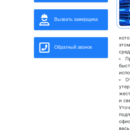
Вызвать замерщика
кото
этом
Обратный звонок
сред
П
быст
испо
О
утер
жест
и св
Уточ
подп
офис
весь