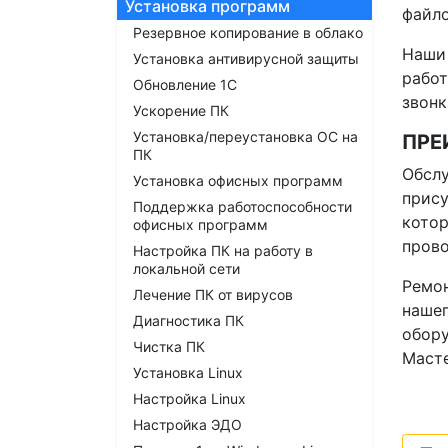
Установка программ
файло
Резервное копирование в облако
Наши 
Установка антивирусной защиты
работ
Обновление 1С
звонк
Ускорение ПК
Установка/переустановка ОС на
ПРЕ
ПК
Обслу
Установка офисных программ
прису
Поддержка работоспособности
котор
офисных программ
прово
Настройка ПК на работу в
локальной сети
Ремон
Лечение ПК от вирусов
нашег
Диагностика ПК
обору
Чистка ПК
Масте
Установка Linux
Настройка Linux
Настройка ЭДО