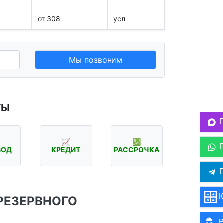
от 308
усл
Мы позвоним
ТЫ
📈
💹
ВОД
КРЕДИТ
РАССРОЧКА
П
К
РЕЗЕРВНОГО
В