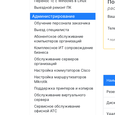
Перенос 1с с Windows в Linux
По
Выездной ремонт ПК
рас
Администрирование
Ваш
Обучение персонала заказчика
Тел
Выезд специалиста
Абонентское обслуживание
* по
компьютеров организаций
Комплексное ИТ сопровождение
бизнеса
Обслуживание серверов
организаций
Настройка коммутаторов Cisco
Настройка маршрутизаторов
Наи
Mikrotik
Поддержка принтеров и копиров
Резе
Обслуживание виртуального
сервера
Диск
Сервисное обслуживание
офисной АТС
Удал