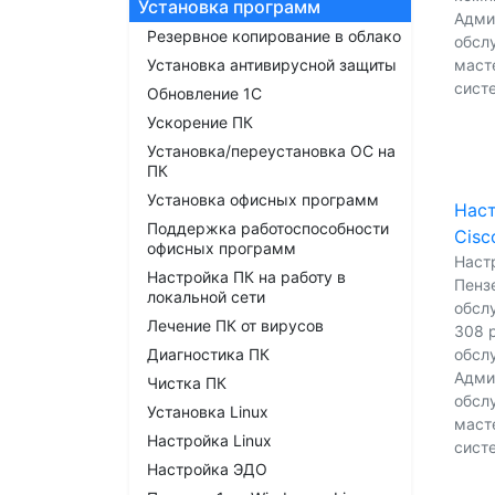
Установка программ
Адми
Резервное копирование в облако
обсл
Установка антивирусной защиты
масте
сист
Обновление 1С
Ускорение ПК
Установка/переустановка ОС на
ПК
Установка офисных программ
Нас
Поддержка работоспособности
Cisc
офисных программ
Наст
Настройка ПК на работу в
Пензе
локальной сети
обсл
Лечение ПК от вирусов
308 р
Диагностика ПК
обсл
Адми
Чистка ПК
обсл
Установка Linux
масте
Настройка Linux
сист
Настройка ЭДО