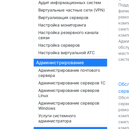
Аудит информационных систем
Подд
Виртуальные частные сети (VPN)
филиа
ремо
Виртуализация серверов
комп
Настройка мониторинга
смет
Настройка резервного канала
комп
связи
Адми
Настройка серверов
обсл
Настройка виртуальной АТС
масте
сист
Администрирование
Администрирование почтового
сервера
Администрирование серверов 1С
Обсл
Администрирование серверов
серв
Linux
Обсл
Администрирование серверов
серве
Windows
ремо
Услуги системного
комп
администратора
смет
комп