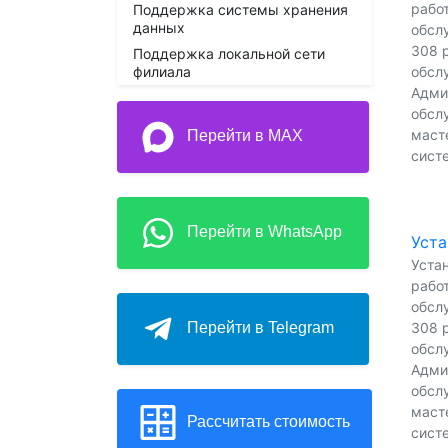
работ
Поддержка системы хранения
данных
обсл
308 р
Поддержка локальной сети
филиала
обсл
Адми
обсл
масте
Перейти в MAX
сист
Перейти в WhatsApp
Уста
Устан
работ
обсл
308 р
Перейти в Telegram
обсл
Адми
обсл
масте
Рассчитать стоимость
сист