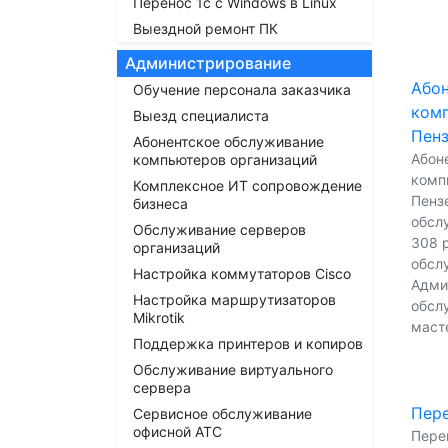
Перенос 1с с Windows в Linux
Выездной ремонт ПК
Администрирование
Абон
Обучение персонала заказчика
комп
Выезд специалиста
Пен
Абонентское обслуживание
Абон
компьютеров организаций
комп
Комплексное ИТ сопровождение
Пензе
бизнеса
обсл
Обслуживание серверов
308 р
организаций
обсл
Настройка коммутаторов Cisco
Адми
Настройка маршрутизаторов
обсл
Mikrotik
масте
Поддержка принтеров и копиров
Обслуживание виртуального
сервера
Пере
Сервисное обслуживание
офисной АТС
Перен