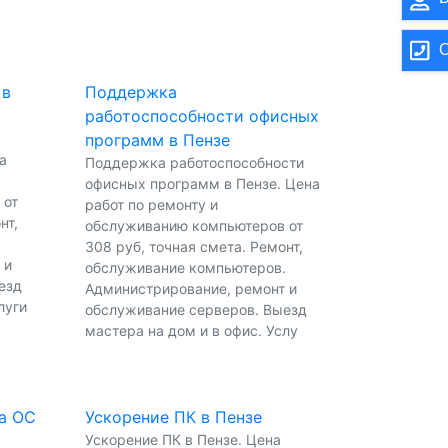
О
 в
Поддержка
работоспособности офисных
программ в Пензе
а
Поддержка работоспособности
офисных программ в Пензе. Цена
 от
работ по ремонту и
нт,
обслуживанию компьютеров от
.
308 руб, точная смета. Ремонт,
 и
обслуживание компьютеров.
езд
Администрирование, ремонт и
луги
обслуживание серверов. Выезд
мастера на дом и в офис. Услу
а ОС
Ускорение ПК в Пензе
Ускорение ПК в Пензе. Цена