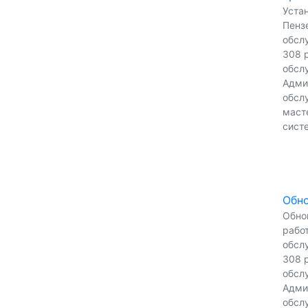
Уста
Пензе
обсл
308 р
обсл
Адми
обсл
масте
сист
Обно
Обно
работ
обсл
308 р
обсл
Адми
обсл