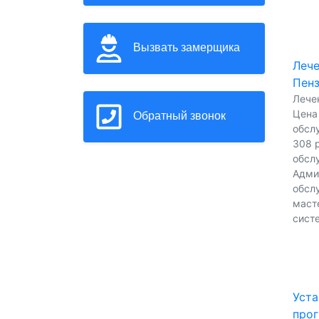
Вызвать замерщика
Лече
Пен
Лечен
Цена
Обратный звонок
обсл
308 р
обсл
Адми
обсл
масте
сист
Уста
прог