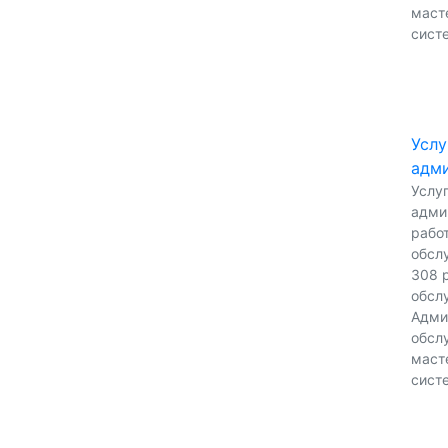
масте
сист
Услу
адми
Услу
адми
работ
обсл
308 р
обсл
Адми
обсл
масте
сист