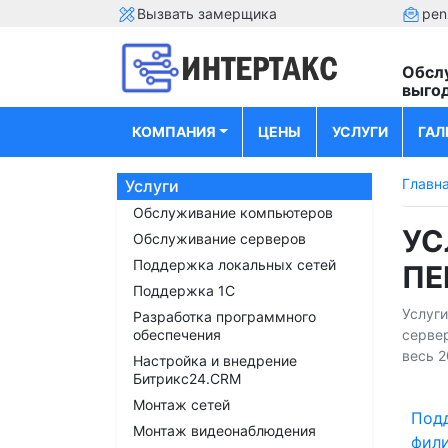
Вызвать замерщика
pen
Обсл
выго
КОМПАНИЯ
ЦЕНЫ
УСЛУГИ
ГАЛ
Главн
Услуги
Обслуживание компьютеров
УС
Обслуживание серверов
Поддержка локальных сетей
ПЕ
Поддержка 1С
Услуг
Разработка программного
обеспечения
сервер
весь 2
Настройка и внедрение
Битрикс24.CRM
Монтаж сетей
Под
Монтаж видеонаблюдения
фили