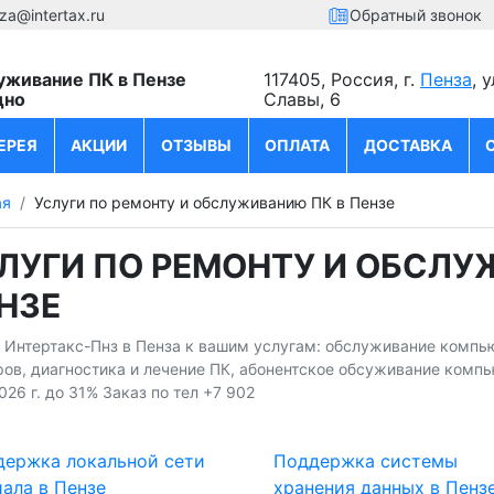
za@intertax.ru
Обратный звонок
уживание ПК в Пензе
117405, Россия, г.
Пенза
, 
дно
Славы, 6
ЕРЕЯ
АКЦИИ
ОТЗЫВЫ
ОПЛАТА
ДОСТАВКА
ая
Услуги по ремонту и обслуживанию ПК в Пензе
ЛУГИ ПО РЕМОНТУ И ОБСЛУ
НЗЕ
и Интертакс-Пнз в Пенза к вашим услугам: обслуживание компь
ов, диагностика и лечение ПК, абонентское обсуживание компь
026 г. до 31% Заказ по тел +7 902
держка локальной сети
Поддержка системы
ала в Пензе
хранения данных в Пенз