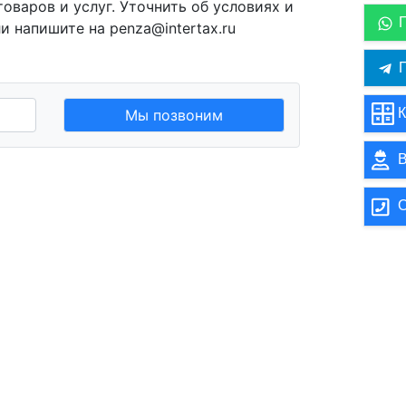
варов и услуг. Уточнить об условиях и
 напишите на penza@intertax.ru
П
К
Мы позвоним
В
О