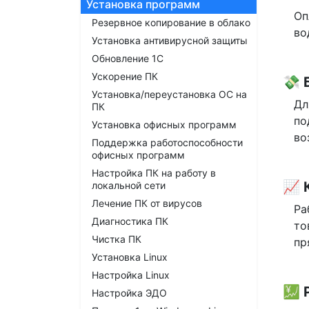
Установка программ
Оп
Резервное копирование в облако
во
Установка антивирусной защиты
Обновление 1С
Ускорение ПК
💸
Установка/переустановка ОС на
Дл
ПК
по
Установка офисных программ
во
Поддержка работоспособности
офисных программ
Настройка ПК на работу в
📈 
локальной сети
Лечение ПК от вирусов
Ра
Диагностика ПК
то
Чистка ПК
пр
Установка Linux
Настройка Linux
💹
Настройка ЭДО