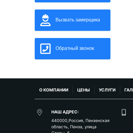
Вызвать замерщика
Обратный звонок
О КОМПАНИИ
ЦЕНЫ
УСЛУГИ
ГАЛ
НАШ АДРЕС:
440000
,
Россия
,
Пензенская
область
,
Пенза
,
улица
Славы, 6