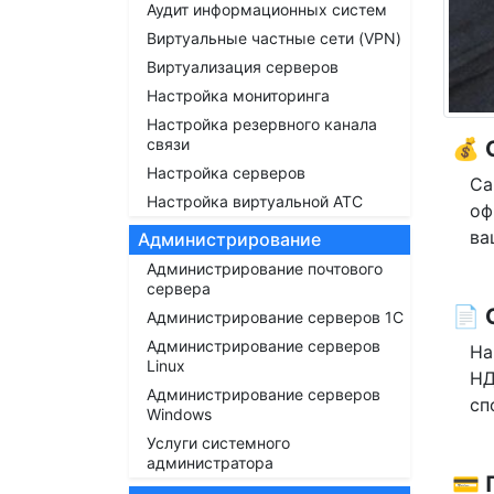
Аудит информационных систем
Виртуальные частные сети (VPN)
Виртуализация серверов
Настройка мониторинга
Настройка резервного канала
связи
💰
Настройка серверов
Са
Настройка виртуальной АТС
оф
ва
Администрирование
Администрирование почтового
сервера
📄 
Администрирование серверов 1С
Администрирование серверов
На
Linux
НД
Администрирование серверов
сп
Windows
Услуги системного
администратора
💳