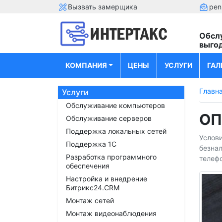
Вызвать замерщика
pen
Обсл
выго
КОМПАНИЯ
ЦЕНЫ
УСЛУГИ
ГАЛ
Главн
Услуги
Обслуживание компьютеров
ОП
Обслуживание серверов
Поддержка локальных сетей
Услови
Поддержка 1С
безнал
Разработка программного
телефо
обеспечения
Настройка и внедрение
Битрикс24.CRM
Монтаж сетей
Монтаж видеонаблюдения