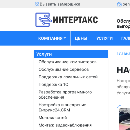
Вызвать замерщика
pen
Обсл
выго
КОМПАНИЯ
ЦЕНЫ
УСЛУГИ
ГАЛ
Главн
Услуги
Обслуживание компьютеров
НА
Обслуживание серверов
Поддержка локальных сетей
Настро
Поддержка 1С
обслу
Разработка программного
Услуги
обеспечения
Настройка и внедрение
Битрикс24.CRM
Монтаж сетей
Монтаж видеонаблюдения