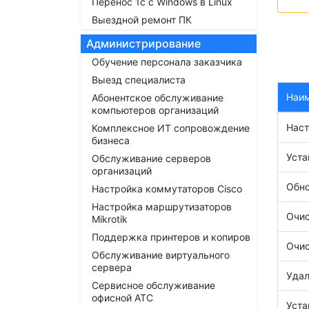
Перенос 1с с Windows в Linux
Выездной ремонт ПК
Администрирование
Обучение персонала заказчика
Выезд специалиста
Наи
Абонентское обслуживание
компьютеров организаций
Наст
Комплексное ИТ сопровождение
бизнеса
Уста
Обслуживание серверов
организаций
Обно
Настройка коммутаторов Cisco
Настройка маршрутизаторов
Очис
Mikrotik
Поддержка принтеров и копиров
Очис
Обслуживание виртуального
сервера
Удал
Сервисное обслуживание
офисной АТС
Уста