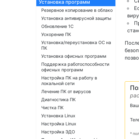
С
Установка программ
Е
Резервное копирование в облако
виру
Установка антивирусной защиты
П
Обновление 1С
стан
Ускорение ПК
Установка/переустановка ОС на
После
ПК
безоп
Установка офисных программ
позво
Поддержка работоспособности
офисных программ
Настройка ПК на работу в
локальной сети
По
Лечение ПК от вирусов
рас
Диагностика ПК
Ваш
Чистка ПК
Установка Linux
Тел
Настройка Linux
Настройка ЭДО
* по