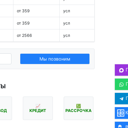
от 359
усл
от 359
усл
от 2566
усл
Мы позвоним
ТЫ
П
📈
💹
ВОД
КРЕДИТ
РАССРОЧКА
К
В