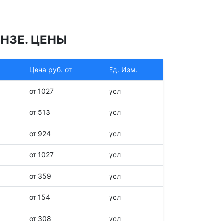
ЕНЗЕ. ЦЕНЫ
Цена руб. от
Ед. Изм.
от 1027
усл
от 513
усл
от 924
усл
от 1027
усл
от 359
усл
от 154
усл
от 308
усл