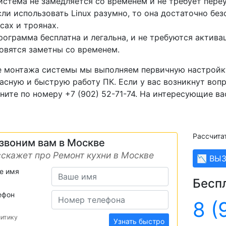
истема не замедляется со временем и не требует пере
сли использовать Linux разумно, то она достаточно без
сах и троянах.
рограмма бесплатна и легальна, и не требуются актив
овятся заметны со временем.
 монтажа системы мы выполняем первичную настройку
асную и быструю работу ПК. Если у вас возникнут воп
ните по номеру +7 (902) 52-71-74. На интересующие в
Рассчита
звоним вам в Москве
скажет про Ремонт кухни в Москве
📉 ВЫ
е имя
Бесп
ефон
8 (
литику
Узнать быстро