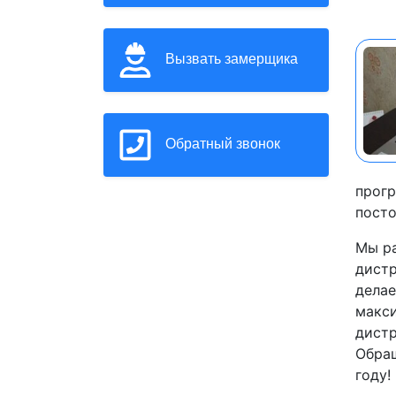
Вызвать замерщика
Обратный звонок
прогр
посто
Мы ра
дистр
делае
макси
дистр
Обращ
году!