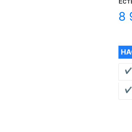
Ест
8 
НА
✔
✔