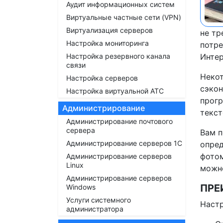
Аудит информационных систем
Виртуальные частные сети (VPN)
Виртуализация серверов
не тр
Настройка мониторинга
потре
Настройка резервного канала
Интер
связи
Некот
Настройка серверов
сэкон
Настройка виртуальной АТС
прогр
Администрирование
текст
Администрирование почтового
сервера
Вам п
Администрирование серверов 1С
опред
фотом
Администрирование серверов
Linux
можно
Администрирование серверов
ПРЕ
Windows
Услуги системного
Наст
администратора