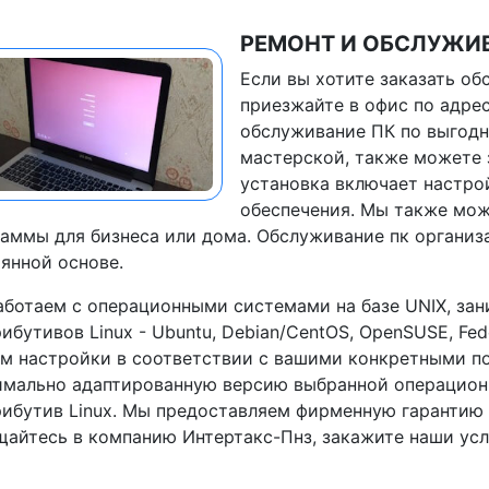
РЕМОНТ И ОБСЛУЖИВ
Если вы хотите заказать об
приезжайте в офис по адрес
обслуживание ПК по выгодн
мастерской, также можете 
установка включает настро
обеспечения. Мы также мож
аммы для бизнеса или дома. Обслуживание пк организ
янной основе.
ботаем с операционными системами на базе UNIX, за
ибутивов Linux - Ubuntu, Debian/CentOS, OpenSUSE, Fedo
м настройки в соответствии с вашими конкретными по
мально адаптированную версию выбранной операционн
ибутив Linux. Мы предоставляем фирменную гарантию 
айтесь в компанию Интертакс-Пнз, закажите наши ус