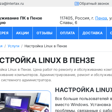
za@intertax.ru
Обратный звонок
уживание ПК в Пензе
117405, Россия, г.
Пенза
, 
дно
Славы, 6
ЕРЕЯ
АКЦИИ
ОТЗЫВЫ
ОПЛАТА
ДОСТАВКА
ая
Услуги
Настройка Linux в Пензе
СТРОЙКА LINUX В ПЕНЗЕ
йка Linux в Пензе. Цена работ по ремонту и обслуживанию комп
живание компьютеров. Администрирование, ремонт и обслуживан
 системного администратора.
НАСТРОЙКА LINUX
Все больше пользователей 
вместо Windows. Установка
проблемы, связанные с рабо