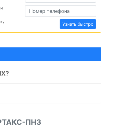
он
ику
Узнать быстро
ИХ?
РТАКС-ПНЗ