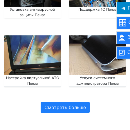
П
Установка антивирусной
Поддержка 1С Пенза
защиты Пенза
К
В
О
Настройка виртуальной АТС
Услуги системного
Пенза
администратора Пенза
Смотреть больше